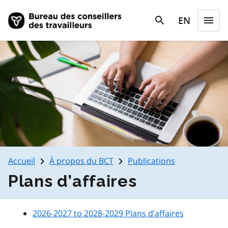
Skip to main content
search
EN
menu
search
Menu
navigate_next
navigate_next
Accueil
À propos du BCT
Publications
Plans d’affaires​
2026-2027 to 2028-2029 Plans d’affaires