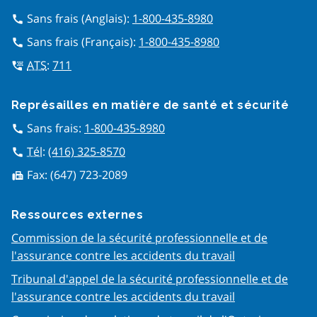
Sans frais (Anglais):
1-800-435-8980
call
Sans frais (Français):
1-800-435-8980
call
ATS
:
711
tty
Représailles en matière de san​té et sécurité
Sans frais:
1-800-435-8980
call
Tél
:
(416) 325-8570
call
Fax:
(647) 723-2089
fax
Ressources externes
Commission de la sécurité professionnelle et de
l'assurance contre les accidents du travail
Tribunal d'appel de la sécurité professionnelle et de
l'assurance contre les accidents du travail