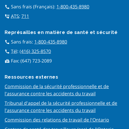
Sans frais (Français):
1-800-435-8980
call
ATS
:
711
tty
Représailles en matière de san​té et sécurité
Sans frais:
1-800-435-8980
call
Tél
:
(416) 325-8570
call
Fax:
(647) 723-2089
fax
Ressources externes
Commission de la sécurité professionnelle et de
l'assurance contre les accidents du travail
Tribunal d'appel de la sécurité professionnelle et de
l'assurance contre les accidents du travail
Commission des relations de travail de l'Ontario