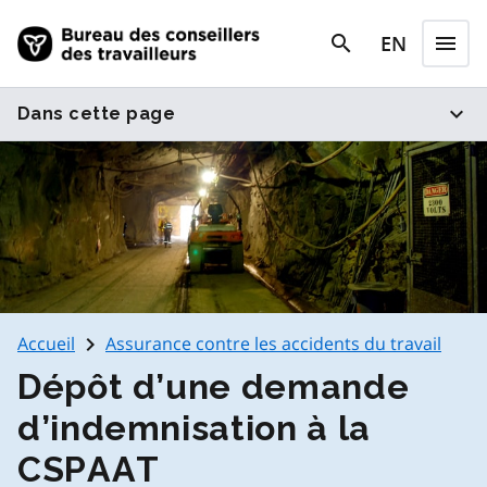
Skip to main content
search
EN
menu
search
Menu
expand_more
Dans cette page
navigate_next
Accueil
Assurance contre les accidents du travail
Dépôt d’une demande
d’indemnisation à la
CSPAAT