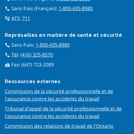
Sans frais (Français):
1-800-435-8980
call
ATS
:
711
tty
Représailles en matière de san​té et sécurité
Sans frais:
1-800-435-8980
call
Tél
:
(416) 325-8570
call
Fax:
(647) 723-2089
fax
Ressources externes
Commission de la sécurité professionnelle et de
l'assurance contre les accidents du travail
Tribunal d'appel de la sécurité professionnelle et de
l'assurance contre les accidents du travail
Commission des relations de travail de l'Ontario