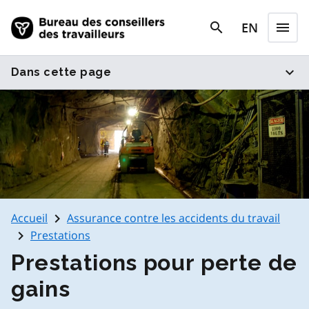
Skip to main content
search
EN
menu
search
Menu
expand_more
Dans cette page
navigate_next
Accueil
Assurance contre les accidents du travail
navigate_next
Prestations
Prestations pour perte de
gains