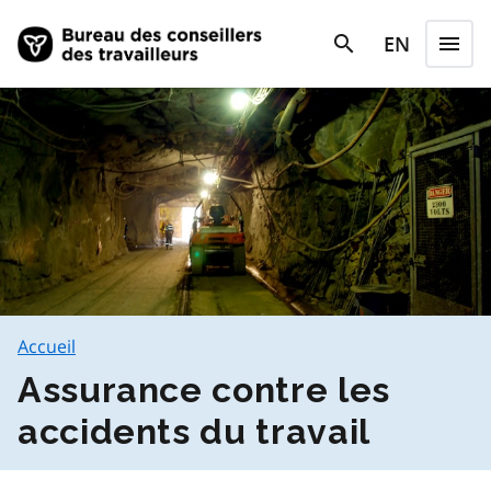
Skip to main content
search
EN
menu
search
Menu
Accueil
Assurance contre les
accidents du travail