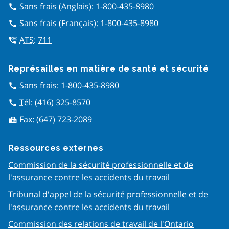
Sans frais (Anglais):
1-800-435-8980
call
Sans frais (Français):
1-800-435-8980
call
ATS
:
711
tty
Représailles en matière de san​té et sécurité
Sans frais:
1-800-435-8980
call
Tél
:
(416) 325-8570
call
Fax:
(647) 723-2089
fax
Ressources externes
Commission de la sécurité professionnelle et de
l'assurance contre les accidents du travail
Tribunal d'appel de la sécurité professionnelle et de
l'assurance contre les accidents du travail
Commission des relations de travail de l'Ontario