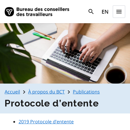
Skip to main content
search
EN
menu
search
Menu
navigate_next
navigate_next
Accueil
À propos du BCT
Publications
Protocole d’entente
2019 Protocole d’entente