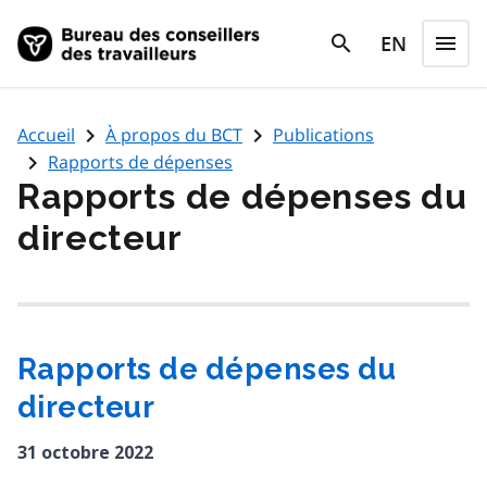
Skip to main content
search
EN
menu
search
Menu
navigate_next
navigate_next
Accueil
À propos du BCT
Publications
navigate_next
Rapports de dépenses
Rapports de dépenses du
directeur
Rapports de dépenses du
directeur
31 octobre 2022