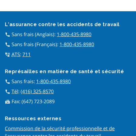
Google Recaptcha
L’assurance contre les accidents de travail
Sans frais (Anglais):
1-800-435-8980
call
Sans frais (Français):
1-800-435-8980
call
ATS
:
711
tty
Représailles en matière de san​té et sécurité
Sans frais:
1-800-435-8980
call
Tél
:
(416) 325-8570
call
Fax:
(647) 723-2089
fax
Ressources externes
Commission de la sécurité professionnelle et de