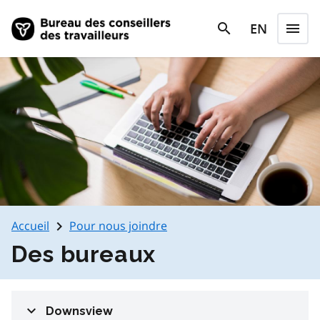
Skip to main content
search
EN
menu
search
Menu
navigate_next
Accueil
Pour nous joindre
Des bureaux
expand_more
Downsview