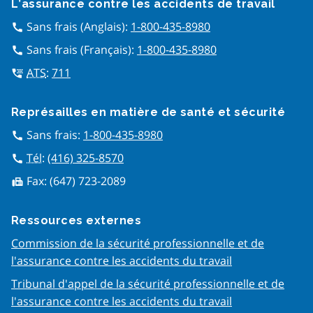
L’assurance contre les accidents de travail
Sans frais (Anglais):
1-800-435-8980
call
Sans frais (Français):
1-800-435-8980
call
ATS
:
711
tty
Représailles en matière de san​té et sécurité
Sans frais:
1-800-435-8980
call
Tél
:
(416) 325-8570
call
Fax:
(647) 723-2089
fax
Ressources externes
Commission de la sécurité professionnelle et de
l'assurance contre les accidents du travail
Tribunal d'appel de la sécurité professionnelle et de
l'assurance contre les accidents du travail