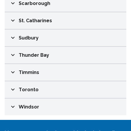
expand_more
Scarborough
expand_more
St. Catharines
expand_more
Sudbury
expand_more
Thunder Bay
expand_more
Timmins
expand_more
Toronto
expand_more
Windsor
Google Recaptcha