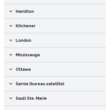
expand_more
Hamilton
expand_more
Kitchener
expand_more
London
expand_more
Mississauga
expand_more
Ottawa
expand_more
Sarnia (bureau satellite)
expand_more
Sault Ste. Marie