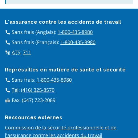
Google Recaptcha
L’assurance contre les accidents de travail
Sans frais (Anglais):
1-800-435-8980
call
Sans frais (Français):
1-800-435-8980
call
ATS
:
711
tty
Représailles en matière de san​té et sécurité
Sans frais:
1-800-435-8980
call
Tél
:
(416) 325-8570
call
Fax:
(647) 723-2089
fax
Ressources externes
Commission de la sécurité professionnelle et de
l'assurance contre les accidents du travail