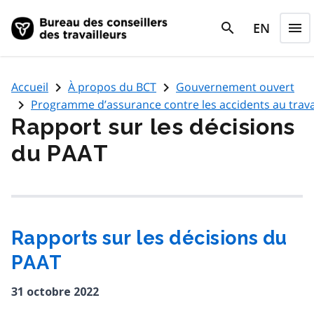
Skip to main content
search
EN
menu
search
Men
navigate_next
navigate_next
Accueil
À propos du BCT
Gouvernement ouvert
navigate_next
Programme d’assurance contre les accidents au trava
Rapport sur les décisions
du PAAT
Rapports sur les décisions du
PAAT
31 octobre 2022