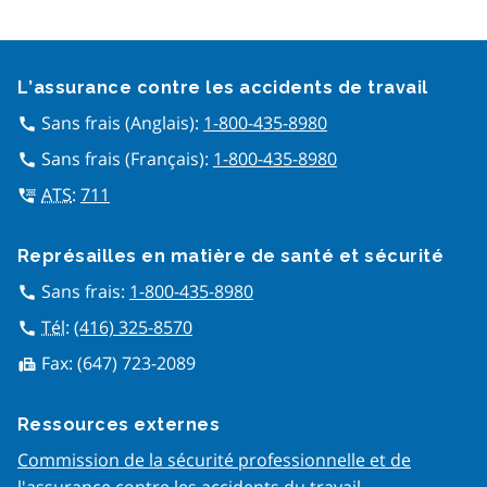
Google Recaptcha
L’assurance contre les accidents de travail
Sans frais (Anglais):
1-800-435-8980
call
Sans frais (Français):
1-800-435-8980
call
ATS
:
711
tty
Représailles en matière de san​té et sécurité
Sans frais:
1-800-435-8980
call
Tél
:
(416) 325-8570
call
Fax:
(647) 723-2089
fax
Ressources externes
Commission de la sécurité professionnelle et de